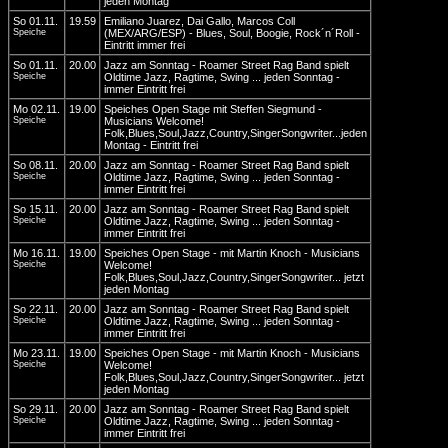
jeden Montag
So 01.11.
19.59
Emiliano Juarez, Dai Gallo, Marcos Coll
Speiche
(MEX/ARG/ESP) - Blues, Soul, Boogie, Rock´n´Roll -
Eintritt immer frei
So 01.11.
20.00
Jazz am Sonntag - Roamer Street Rag Band spielt
Speiche
Oldtime Jazz, Ragtime, Swing ... jeden Sonntag -
immer Eintritt frei
Mo 02.11.
19.00
Speiches Open Stage mit Steffen Siegmund -
Speiche
Musicians Welcome!
Folk,Blues,Soul,Jazz,Country,SingerSongwriter...jeden
Montag - Eintritt frei
So 08.11.
20.00
Jazz am Sonntag - Roamer Street Rag Band spielt
Speiche
Oldtime Jazz, Ragtime, Swing ... jeden Sonntag -
immer Eintritt frei
So 15.11.
20.00
Jazz am Sonntag - Roamer Street Rag Band spielt
Speiche
Oldtime Jazz, Ragtime, Swing ... jeden Sonntag -
immer Eintritt frei
Mo 16.11.
19.00
Speiches Open Stage - mit Martin Knoch - Musicians
Speiche
Welcome!
Folk,Blues,Soul,Jazz,Country,SingerSongwriter... jetzt
jeden Montag
So 22.11.
20.00
Jazz am Sonntag - Roamer Street Rag Band spielt
Speiche
Oldtime Jazz, Ragtime, Swing ... jeden Sonntag -
immer Eintritt frei
Mo 23.11.
19.00
Speiches Open Stage - mit Martin Knoch - Musicians
Speiche
Welcome!
Folk,Blues,Soul,Jazz,Country,SingerSongwriter... jetzt
jeden Montag
So 29.11.
20.00
Jazz am Sonntag - Roamer Street Rag Band spielt
Speiche
Oldtime Jazz, Ragtime, Swing ... jeden Sonntag -
immer Eintritt frei