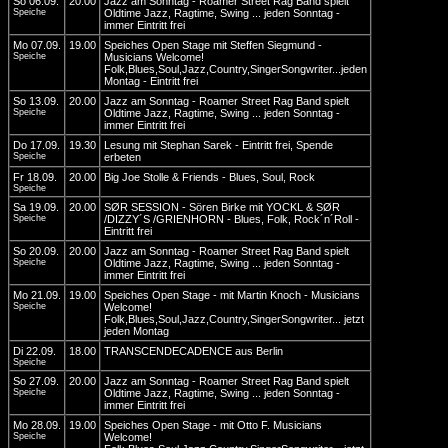
So 06.09.
20.00
Jazz am Sonntag - Roamer Street Rag Band spielt
Speiche
Oldtime Jazz, Ragtime, Swing ... jeden Sonntag -
immer Eintritt frei
Mo 07.09.
19.00
Speiches Open Stage mit Steffen Siegmund -
Speiche
Musicians Welcome!
Folk,Blues,Soul,Jazz,Country,SingerSongwriter...jeden
Montag - Eintritt frei
So 13.09.
20.00
Jazz am Sonntag - Roamer Street Rag Band spielt
Speiche
Oldtime Jazz, Ragtime, Swing ... jeden Sonntag -
immer Eintritt frei
Do 17.09.
19.30
Lesung mit Stephan Sarek - Eintritt frei, Spende
Speiche
erbeten
Fr 18.09.
20.00
Big Joe Stolle & Friends - Blues, Soul, Rock
Speiche
Sa 19.09.
20.00
SØR SESSION - Sören Birke mit YOCKL & SØR
Speiche
/DIZZY´S /GRIENHORN - Blues, Folk, Rock´n´Roll -
Eintritt frei
So 20.09.
20.00
Jazz am Sonntag - Roamer Street Rag Band spielt
Speiche
Oldtime Jazz, Ragtime, Swing ... jeden Sonntag -
immer Eintritt frei
Mo 21.09.
19.00
Speiches Open Stage - mit Martin Knoch - Musicians
Speiche
Welcome!
Folk,Blues,Soul,Jazz,Country,SingerSongwriter... jetzt
jeden Montag
Di 22.09.
18.00
TRANSCENDECADENCE aus Berlin
Speiche
So 27.09.
20.00
Jazz am Sonntag - Roamer Street Rag Band spielt
Speiche
Oldtime Jazz, Ragtime, Swing ... jeden Sonntag -
immer Eintritt frei
Mo 28.09.
19.00
Speiches Open Stage - mit Otto F. Musicians
Speiche
Welcome!