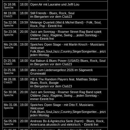
Di 18.08.
18.00
Open Air mit Lauraine und Jeffi Lou
Speiche
Mi 19.08.
18.00
Still Friends - Blues, Rock, Soul
Club23
im Biergarten vor dem Club23
Sa 22.08.
19.59
Melange Quartett (Mel & Michel Band) - Folk, Soul,
Speiche
Rock, Pop - Eintritt frei
So 23.08.
20.00
Jazz am Sonntag - Roamer Street Rag Band spielt
Speiche
Oldtime Jazz, Ragtime, Swing ... jeden Sonntag -
immer Eintritt frei
Mo 24.08.
19.00
Speiches Open Stage - mit Martin Knoch - Musicians
Speiche
Welcome!
Folk,Blues,Soul,Jazz,Country,SingerSongwriter... jetzt
jeden Montag
Di 25.08.
18.00
Kat Baloun & Blues Power (USA/D) Blues, Rock, Soul
Club23
im Biergarten vor dem Club23
Di 25.08.
18.00
alles zum Liederwegefest 2026 im Sägewerk
Speiche
Grunewald
Mi 26.08.
18.00
HB & The Random Players feat. Matthias Stolpe -
Club23
Blues, Rock, Boogie
im Biergarten vor dem Club23
So 30.08.
20.00
Jazz am Sonntag - Roamer Street Rag Band spielt
Speiche
Oldtime Jazz, Ragtime, Swing ... jeden Sonntag -
immer Eintritt frei
Mo 31.08.
19.00
Speiches Open Stage - mit Otto F. Musicians
Speiche
Welcome!
Folk,Blues,Soul,Jazz,Country,SingerSongwriter... jetzt
jeden Montag
Sa 05.09.
20.00
Andreas Bo & Agnieszka Senk (harm) - Blues, Rock,
Speiche
Americana akustisch und elektrisch. - Eintritt frei