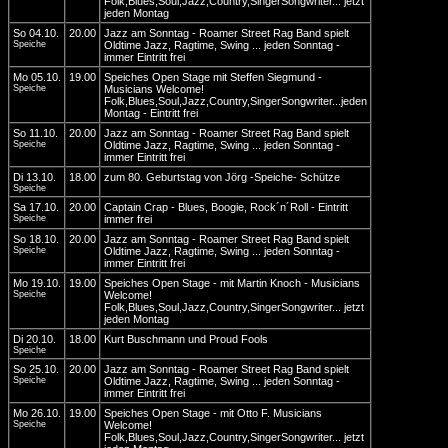
Folk,Blues,Soul,Jazz,Country,SingerSongwriter... jetzt
jeden Montag
So 04.10.
20.00
Jazz am Sonntag - Roamer Street Rag Band spielt
Speiche
Oldtime Jazz, Ragtime, Swing ... jeden Sonntag -
immer Eintritt frei
Mo 05.10.
19.00
Speiches Open Stage mit Steffen Siegmund -
Speiche
Musicians Welcome!
Folk,Blues,Soul,Jazz,Country,SingerSongwriter...jeden
Montag - Eintritt frei
So 11.10.
20.00
Jazz am Sonntag - Roamer Street Rag Band spielt
Speiche
Oldtime Jazz, Ragtime, Swing ... jeden Sonntag -
immer Eintritt frei
Di 13.10.
18.00
zum 80. Geburtstag von Jörg -Speiche- Schütze
Speiche
Sa 17.10.
20.00
Captain Crap - Blues, Boogie, Rock´n´Roll - Eintritt
Speiche
immer frei
So 18.10.
20.00
Jazz am Sonntag - Roamer Street Rag Band spielt
Speiche
Oldtime Jazz, Ragtime, Swing ... jeden Sonntag -
immer Eintritt frei
Mo 19.10.
19.00
Speiches Open Stage - mit Martin Knoch - Musicians
Speiche
Welcome!
Folk,Blues,Soul,Jazz,Country,SingerSongwriter... jetzt
jeden Montag
Di 20.10.
18.00
Kurt Buschmann und Proud Fools
Speiche
So 25.10.
20.00
Jazz am Sonntag - Roamer Street Rag Band spielt
Speiche
Oldtime Jazz, Ragtime, Swing ... jeden Sonntag -
immer Eintritt frei
Mo 26.10.
19.00
Speiches Open Stage - mit Otto F. Musicians
Speiche
Welcome!
Folk,Blues,Soul,Jazz,Country,SingerSongwriter... jetzt