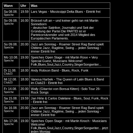
Wann
Uhr
Was
Sa 08.08.
19.59
Lars Vegas - Mississippi Delta Blues - Eintritt frei
Speiche
So 09.08.
16.00
Brüssel ruft an – und keiner geht ran mit Martin
Speiche
Sonneborn
- deutscher Satiriker, Journalist und Seit der
Gründung der Partei Die PARTEI ist er
Parteivorsitzender und seit 2014 Mitglied des
Europäischen Parlaments.
So 09.08.
20.00
Jazz am Sonntag - Roamer Street Rag Band spielt
Speiche
Oldtime Jazz, Ragtime, Swing ... jeden Sonntag -
immer Eintritt frei
Mo 10.08.
19.00
Speiches Open Stage - mit Martin Rose + Very
Speiche
Special Guest, Musicians Welcome!
Folk,Blues,Soul,Jazz,Country,SingerSongwriter...
Di 11.08.
18.00
Andy Robson Band - Blues, Rock, Funk
Club23
Mi 12.08.
18.00
Vanesa Harbek - The Queen of Latin Blues & Band
Club23
im Club23 - Eintritt frei
Fr 14.08.
20.00
Wally (Gitarrist von Bonsai Kitten) -Solo Tour 26-
Speiche
Rock Songs
Sa 15.08.
19.59
Jan Hirte & Carlos Dalelane - Blues, Soul, Funk, Rock
Speiche
- Eintritt frei
So 16.08.
20.00
Jazz am Sonntag - Roamer Street Rag Band spielt
Speiche
Oldtime Jazz, Ragtime, Swing ... jeden Sonntag -
immer Eintritt frei
Mo 17.08.
19.00
Speiches Open Stage - mit Martin Knoch - Musicians
Speiche
Welcome!
Folk,Blues,Soul,Jazz,Country,SingerSongwriter... jetzt
jeden Montag