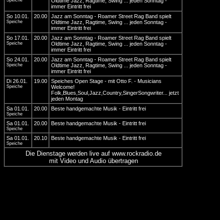
Speiche
Oldtime Jazz, Ragtime, Swing ... jeden Sonntag -
immer Eintritt frei
So 10.01.
20.00
Jazz am Sonntag - Roamer Street Rag Band spielt
Speiche
Oldtime Jazz, Ragtime, Swing ... jeden Sonntag -
immer Eintritt frei
So 17.01.
20.00
Jazz am Sonntag - Roamer Street Rag Band spielt
Speiche
Oldtime Jazz, Ragtime, Swing ... jeden Sonntag -
immer Eintritt frei
So 24.01.
20.00
Jazz am Sonntag - Roamer Street Rag Band spielt
Speiche
Oldtime Jazz, Ragtime, Swing ... jeden Sonntag -
immer Eintritt frei
Di 26.01.
19.00
Speiches Open Stage - mit Otto F. - Musicians
Speiche
Welcome!
Folk,Blues,Soul,Jazz,Country,SingerSongwriter... jetzt
jeden Montag
Sa 01.01.
20.00
Beste handgemachte Musik - Eintritt frei
Speiche
Sa 01.01.
20.00
Beste handgemachte Musik - Eintritt frei
Speiche
Sa 01.01.
20.10
Beste handgemachte Musik - Eintritt frei
Speiche
Die Dienstage werden live auf www.rockradio.de
mit Video und Audio übertragen