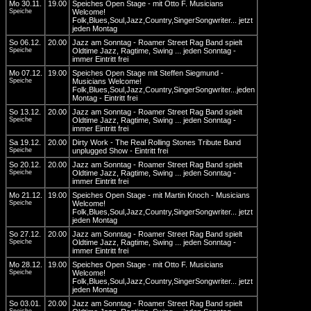
Mo 30.11.
19.00
Speiches Open Stage - mit Otto F. Musicians
Speiche
Welcome!
Folk,Blues,Soul,Jazz,Country,SingerSongwriter... jetzt
jeden Montag
So 06.12.
20.00
Jazz am Sonntag - Roamer Street Rag Band spielt
Speiche
Oldtime Jazz, Ragtime, Swing ... jeden Sonntag -
immer Eintritt frei
Mo 07.12.
19.00
Speiches Open Stage mit Steffen Siegmund -
Speiche
Musicians Welcome!
Folk,Blues,Soul,Jazz,Country,SingerSongwriter...jeden
Montag - Eintritt frei
So 13.12.
20.00
Jazz am Sonntag - Roamer Street Rag Band spielt
Speiche
Oldtime Jazz, Ragtime, Swing ... jeden Sonntag -
immer Eintritt frei
Sa 19.12.
20.00
Dirty Work - The Real Rolling Stones Tribute Band
Speiche
unplugged Show - Eintritt frei
So 20.12.
20.00
Jazz am Sonntag - Roamer Street Rag Band spielt
Speiche
Oldtime Jazz, Ragtime, Swing ... jeden Sonntag -
immer Eintritt frei
Mo 21.12.
19.00
Speiches Open Stage - mit Martin Knoch - Musicians
Speiche
Welcome!
Folk,Blues,Soul,Jazz,Country,SingerSongwriter... jetzt
jeden Montag
So 27.12.
20.00
Jazz am Sonntag - Roamer Street Rag Band spielt
Speiche
Oldtime Jazz, Ragtime, Swing ... jeden Sonntag -
immer Eintritt frei
Mo 28.12.
19.00
Speiches Open Stage - mit Otto F. Musicians
Speiche
Welcome!
Folk,Blues,Soul,Jazz,Country,SingerSongwriter... jetzt
jeden Montag
So 03.01.
20.00
Jazz am Sonntag - Roamer Street Rag Band spielt