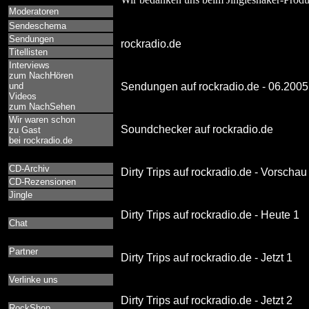
Moderatoren
Sendeschema
Sendungen
rockradio.de
Titellisten
Interviews
zum NachHören
und
Sendungen auf rockradio.de - 06.2005
Videos
zum NachSehen
Wir waren schon
Soundchecker auf rockradio.de
zu Gast
bei rockradio.de
CD-Archiv
Dirty Trips auf rockradio.de - Vorschau
CD-Rezensionen
Jingle
Dirty Trips auf rockradio.de - Heute 1
Chat
Partner
Dirty Trips auf rockradio.de - Jetzt 1
Verlinke uns
Dirty Trips auf rockradio.de - Jetzt 2
RockShop