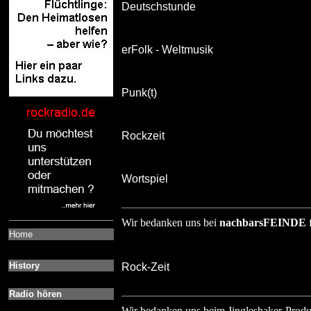
Deutschstunde
erFolk - Weltmusik 
Punk(t)
Rockzeit
Wortspiel
Wir bedanken uns bei
nachbarsFEINDE
f
Home
History
Rock-Zeit
Radio hören
Wir bedanken uns beim Jingleshaker-Prod