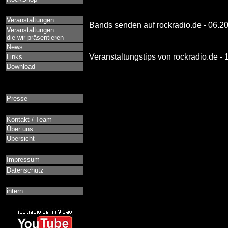
Veranstaltungen
Bands senden auf rockradio.de - 06.2
Veranstaltungen
die wir präsentieren
News
Veranstaltungstips von rockradio.de -
Links
Download
Presse
Kontakt / Team
Über uns
Übersicht
Impressum
Datenschutz
intern