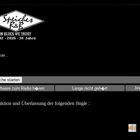
Jin
ftware zum Radio h�ren
Lange nicht geh�rt
uktion und Überlassung der folgenden Jingle :