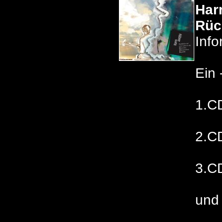
Harr
Rüc
Inf
Ein 
1.CD
2.C
3.CD
und 