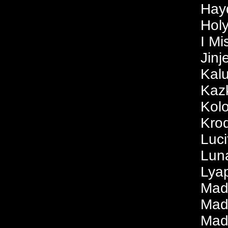
Hay
Hol
I Mi
Jinj
Kal
Kaz
Kol
Krod
Luc
Lun
Lyap
Mad
Mad
Mad