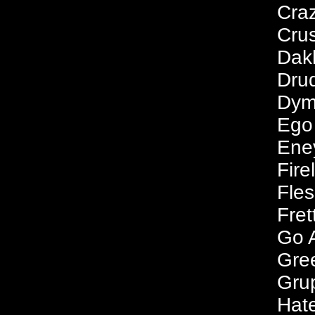
Craz
Cru
Dak
Dru
Dym
Ego
Ene
Fire
Fles
Fret
Go 
Gree
Gru
Hate