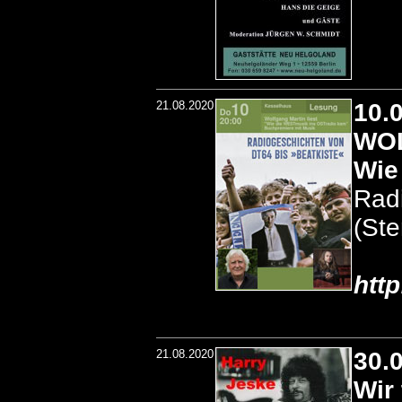
21.08.2020
10.
WOL
Wie
Rad
(St
htt
21.08.2020
30.
Wir