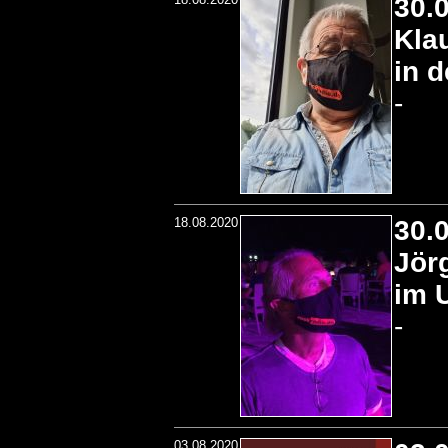
30.
Kla
in 
-
18.08.2020
30.
Jör
im 
-
03.08.2020