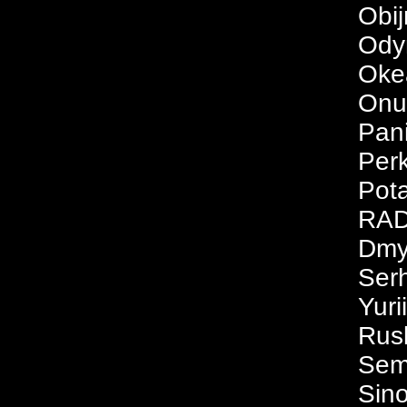
Obi
Ody
Oke
Onu
Pani
Per
Pota
RA
Dmy
Serh
Yuri
Rus
Sem
Sino