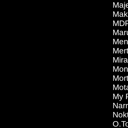
Maje
Mak
MDP
Mar
Men
Mer
Mir
Mona
Mor
Mota
My 
Nar
Nok
O.T