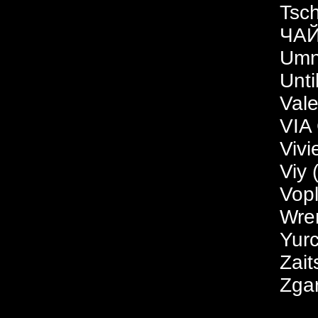
Tsc
ЧАЙ
Um
Unti
Vale
VIA
Vivi
Viy 
Vopl
Wrem
Yur
Zait
Zga