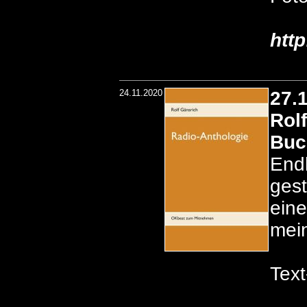
htt
24.11.2020
27.
Rol
Buc
Endl
gest
eine
mein
Text