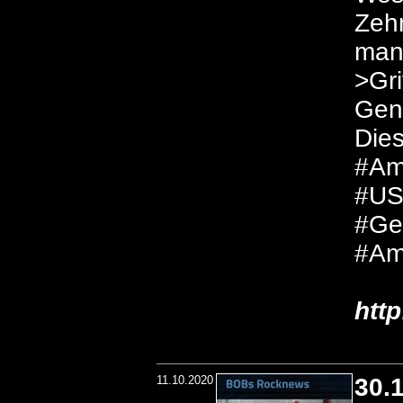
Zehn
man 
>Gri
Gene
Dies
#Am
#US
#Ge
#Am
htt
11.10.2020
30.