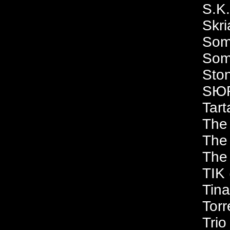
S.K
Skri
Som
Som
Sto
SЮR
Tart
The
The
The 
TIK
Tina
Tor
Trio