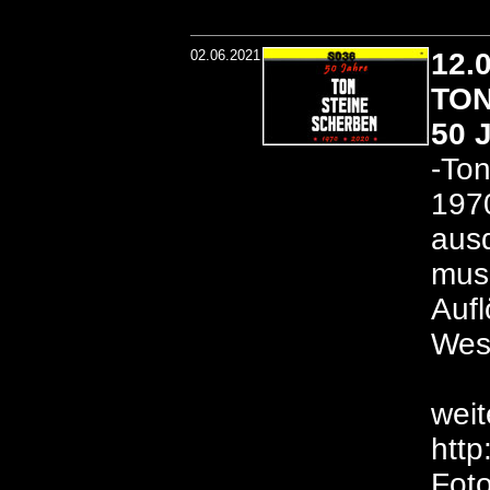
02.06.2021
12.
TON
50 
-Ton
1970
ausd
musi
Aufl
West
weit
http
Foto