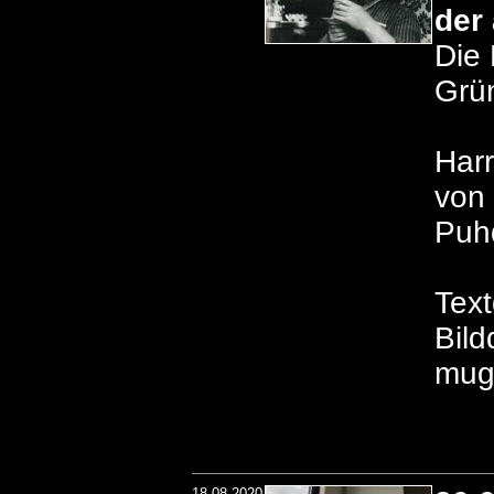
der
Die 
Grün
Harr
von 
Puhd
Text
Bild
mug
18.08.2020