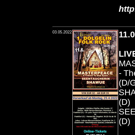
htt
03.05.2022
11.
LIV
MA
- Th
(D/
SH
(D)
SE
(D)