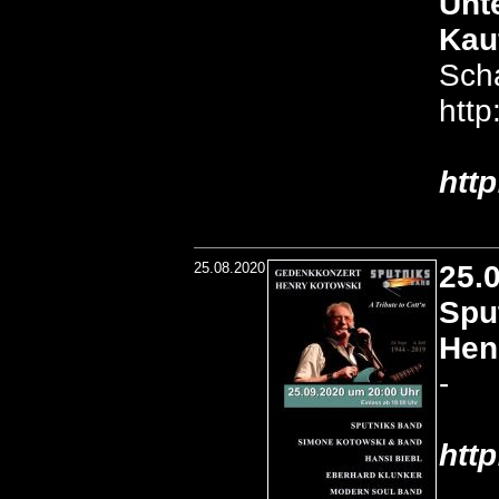
Unt
Kau
Scha
htt
htt
25.08.2020
25.
Spu
Hen
-
htt