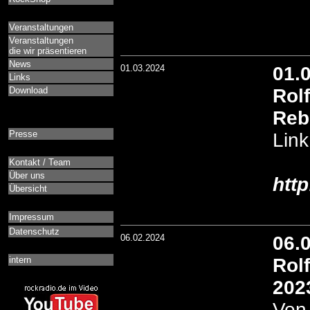
Veranstaltungen
Veranstaltungen
die wir präsentieren
News
01.03.2024
01.
Links
Download
Rol
Reb
Presse
Link
Kontakt / Team
Über uns
htt
Übersicht
Impressum
Datenschutz
06.02.2024
06.
intern
Rol
202
Von 