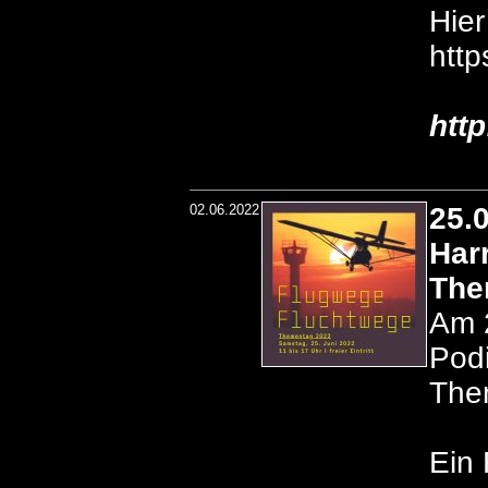
Hier
http
htt
02.06.2022
25.
Har
The
Am 2
Pod
The
Ein