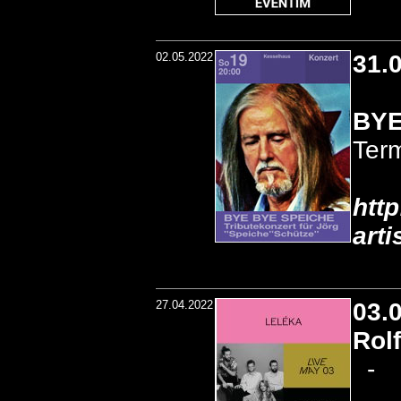
02.05.2022
31.
BYE
Term
htt
art
27.04.2022
03.
Rol
-