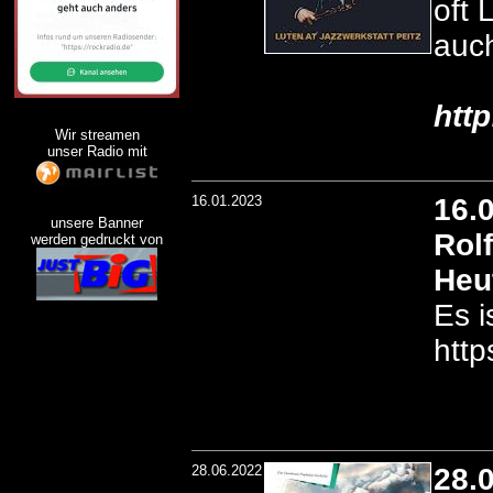
oft 
auch
htt
Wir streamen
unser Radio mit
16.01.2023
16.
unsere Banner
Rol
werden gedruckt von
Heu
Es i
http
28.06.2022
28.