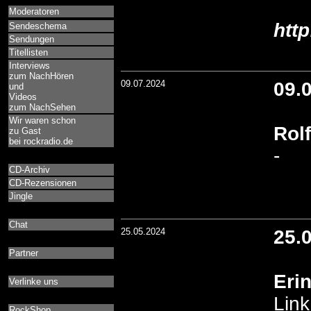
Moderatoren
htt
Sendeschema
Sendungen
Titellisten
Interviews
zum NachHören
09.07.2024
09.
und
Videos
zum NachSehen
Wir waren schon
Rol
zu Gast
bei rockradio.de
-
CD-Archiv
CD-Rezensionen
Jingle
Chat
25.05.2024
25.
Partner
Eri
Verlinke uns
Link
RockShop