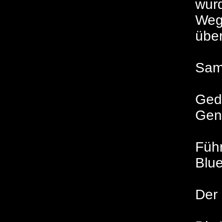
wurd
Wege
übe
Sams
Ged
Gens
Füh
Blue
Der E