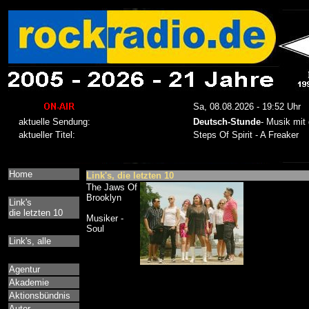
Home
Link's, die letzten 10
The Jaws Of
Brooklyn
Link's
die letzten 10
Musiker -
Soul
Link's, alle
Agentur
Akademie
Aktionsbündnis
Autor