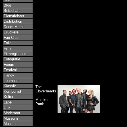
Blog
Botschaft
Dienstleister
Distribution
Doom Metal
Druckerei
Fan-Club
Folk
Film
Filmregisseur
Fotografie
Forum
Festival
Handy
Journalist
Klassik
The
Cloverhearts
Komponist
Kultur
Musiker -
Label
Punk
Link
Moderator
Museum
Musical