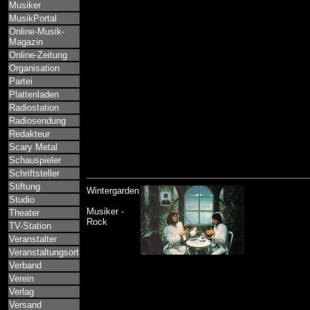
Musiker
MusikPortal
Online-Musik-
Magazin
Online-Zeitung
Organisation
Partei
Plattenladen
Radiostation
Radiosendung
Redakteur
Scary Metal
Schauspieler
Schriftsteller
Stiftung
Wintergarden
Studio
Musiker -
Theater
Rock
TV-Station
Veranstalter
Veranstaltungsort
Verband
Verein
Verlag
Versand