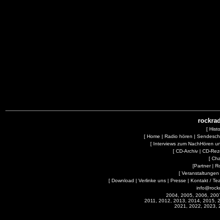
rockrad
[
Hist
[
Home
|
Radio hören
|
Sendesc
[
Interviews zum NachHören 
[
CD-Archiv
|
CD-Rez
[
Cha
[
Partner
|
R
[
Veranstaltungen
[
Download
|
Verlinke uns
|
Presse
|
Kontakt / Te
info@rock
2004, 2005, 2006, 200
2011, 2012, 2013, 2014, 2015, 
2021, 2022, 2023, 