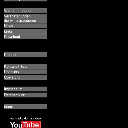
Veranstaltungen
Veranstaltungen
die wir präsentieren
News
Links
Download
Presse
Kontakt / Team
Über uns
Übersicht
Impressum
Datenschutz
intern