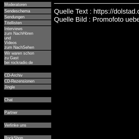
Moderatoren
Quelle Text : https://dolstad
Sendeschema
Sendungen
Quelle Bild : Promofoto ue
Titellisten
Interviews
zum NachHören
und
Videos
zum NachSehen
Wir waren schon
zu Gast
bei rockradio.de
CD-Archiv
CD-Rezensionen
Jingle
Chat
Partner
Verlinke uns
RockShop