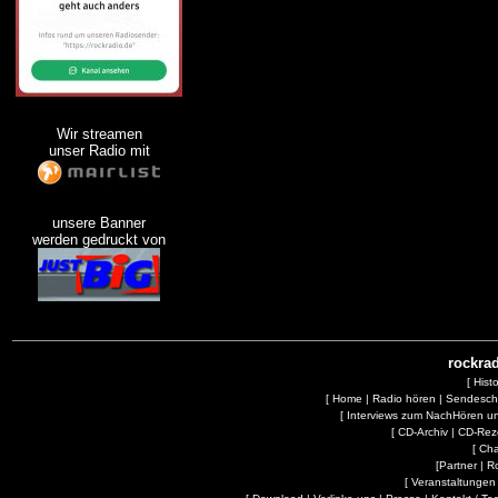
Wir streamen
unser Radio mit
unsere Banner
werden gedruckt von
rockrad
[
Hist
[
Home
|
Radio hören
|
Sendesc
[
Interviews zum NachHören 
[
CD-Archiv
|
CD-Rez
[
Cha
[
Partner
|
R
[
Veranstaltungen