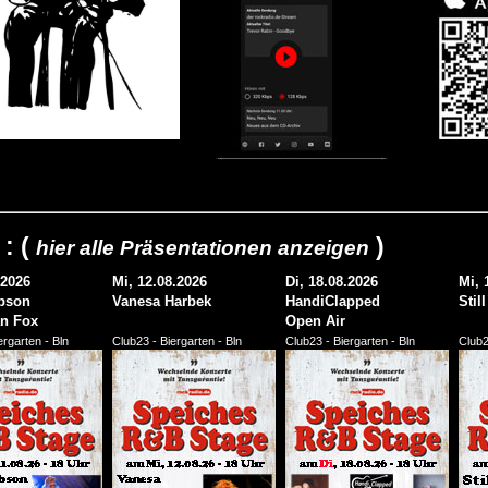
 : (
)
hier alle Präsentationen anzeigen
.2026
Mi, 12.08.2026
Di, 18.08.2026
Mi, 
bson
Vanesa Harbek
HandiClapped
Stil
n Fox
Open Air
ergarten - Bln
Club23 - Biergarten - Bln
Club23 - Biergarten - Bln
Club2