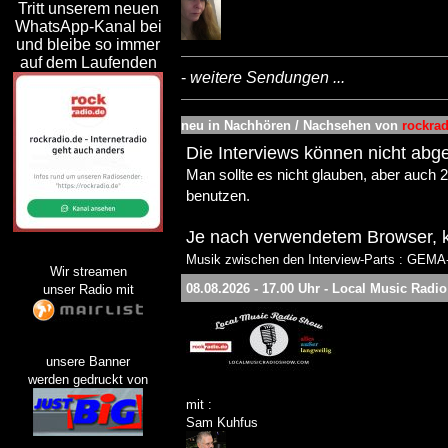
Tritt unserem neuen
WhatsApp-Kanal bei
und bleibe so immer
auf dem Laufenden
-
weitere Sendungen ...
neu in Nachhören / Nachsehen von
rockrad
Die Interviews können nicht abg
Man sollte es nicht glauben, aber auch 
benutzen.
Je nach verwendetem Browser, ka
Musik zwischen den Interview-Parts : GEMA-M
Wir streamen
08.08.2026 - 17.00 Uhr - Local Music Radi
unser Radio mit
unsere Banner
werden gedruckt von
mit :
Sam Kuhfus