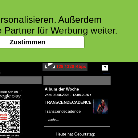
ersonalisieren. Außerdem
 Partner für Werbung weiter.
Zustimmen
jetzt hören mit / now listen with :
Album der Woche
vom 06.08.2026 - 12.08.2026 :
TRANSCENDECADENCE
Transcendecadence
...
mehr...
Heute hat Geburtstag: