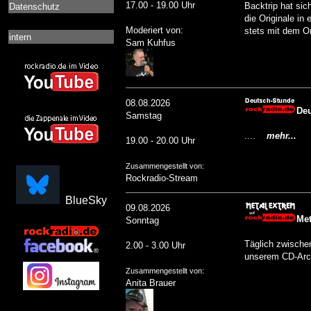
17.00 - 19.00 Uhr
Backtrip hat si
Datenschutz
die Originale in
Moderiert von:
stets mit dem O
intern
Sam Kuhfus
08.08.2026
Deu
Samstag
....
mehr...
19.00 - 20.00 Uhr
Zusammengestellt von:
Rockradio-Stream
BlueSky
09.08.2026
Met
Sonntag
Täglich zwische
2.00 - 3.00 Uhr
unserem CD-Arc
Zusammengestellt von:
Anita Brauer