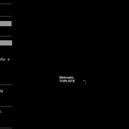
phy: a
Webradio
TOPLISTE
";
ng
-