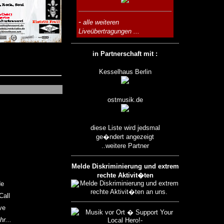
-
alle weiteren
Liveübertragungen ...
in Partnerschaft mit :
Kesselhaus Berlin
ostmusik.de
diese Liste wird jedsmal
ge�ndert angezeigt
..weitere Partner
Melde Diskriminierung und extrem
rechte Aktivit�ten
de
Call
ve
r...