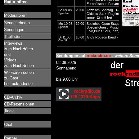
Radio hören
Moderatoren
Sendeschema
Sendungen
Titellisten
Interviews
zum NachHören
und
Sendungen auf
rockradio.de
-
weitere Send
Videos
08.08.2026
zum NachSehen
Sonnabend
Wir waren schon
zu Gast
bis 9.00 Uhr
bei rockradio.de
CD-Archiv
CD-Rezensionen
Jingle
Chat
Partner