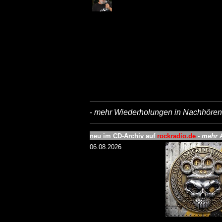
-
mehr Wiederholungen in Nachhören 
neu im CD-Archiv auf
rockradio.de
-
mehr A
06.08.2026