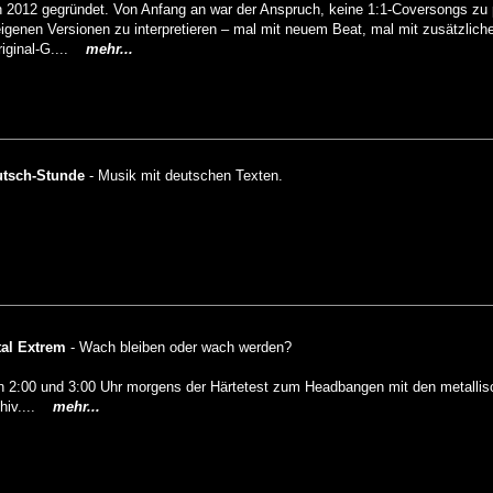
ch 2012 gegründet. Von Anfang an war der Anspruch, keine 1:1-Coversongs zu 
 eigenen Versionen zu interpretieren – mal mit neuem Beat, mal mit zusätzlich
riginal-G....
mehr...
tsch-Stunde
- Musik mit deutschen Texten.
al Extrem
- Wach bleiben oder wach werden?
n 2:00 und 3:00 Uhr morgens der Härtetest zum Headbangen mit den metalli
hiv....
mehr...