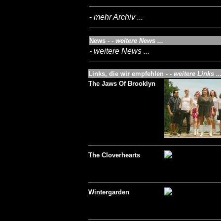
-
mehr Archiv ...
News -
- weitere News ...
- weitere News ...
Links, die wir empfehlen -
- weitere Links ..
The Jaws Of Brooklyn
The Cloverhearts
Wintergarden