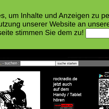
s, um Inhalte und Anzeigen zu p
utzung unserer Website an unsere
seite stimmen Sie dem zu!
- suchen :
..