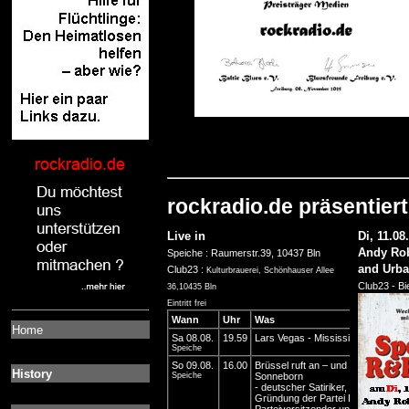
rockradio.de präsentiert
Live in
Di, 11.08
Andy Ro
Speiche : Raumerstr.39, 10437 Bln
and Urba
Club23 :
Kulturbrauerei, Schönhauser Allee
Club23 - Bi
36,10435 Bln
Eintritt frei
Home
History