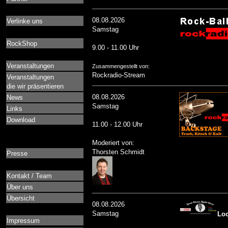
08.08.2026
Verlinke uns
Samstag
RockShop
9.00 - 11.00 Uhr
Veranstaltungen
Zusammengestellt von:
Rockradio-Stream
Veranstaltungen
die wir präsentieren
08.08.2026
News
Samstag
Links
Download
11.00 - 12.00 Uhr
Moderiert von:
Thorsten Schmidt
Presse
Kontakt / Team
Über uns
Übersicht
08.08.2026
Samstag
Loc
Impressum