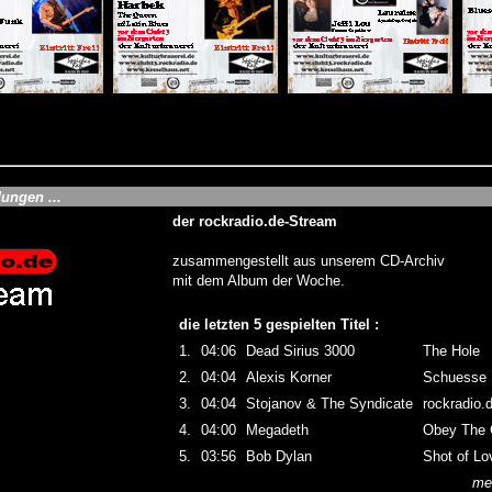
ungen ...
der rockradio.de-Stream
zusammengestellt aus unserem
CD-Archiv
mit dem Album der Woche.
die letzten 5 gespielten Titel :
1.
04:06
Dead Sirius 3000
The Hole
2.
04:04
Alexis Korner
Schuesse
3.
04:04
Stojanov & The Syndicate
rockradio.
4.
04:00
Megadeth
Obey The 
5.
03:56
Bob Dylan
Shot of Lo
meh